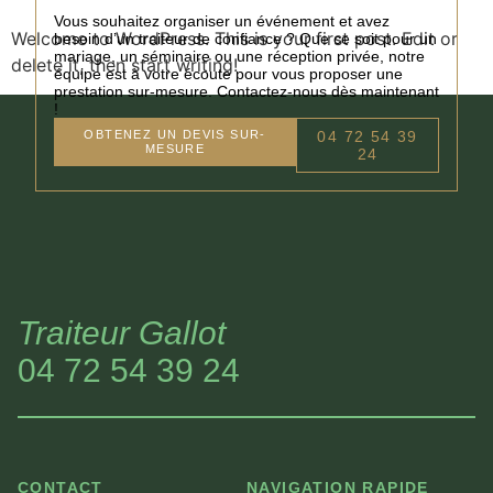
Vous souhaitez organiser un événement et avez
Welcome to WordPress. This is your first post. Edit or
besoin d’un traiteur de confiance ? Que ce soit pour un
mariage, un séminaire ou une réception privée, notre
delete it, then start writing!
équipe est à votre écoute pour vous proposer une
prestation sur-mesure. Contactez-nous dès maintenant
!
OBTENEZ UN DEVIS SUR-
04 72 54 39
MESURE
24
Traiteur Gallot
04 72 54 39 24
CONTACT
NAVIGATION RAPIDE