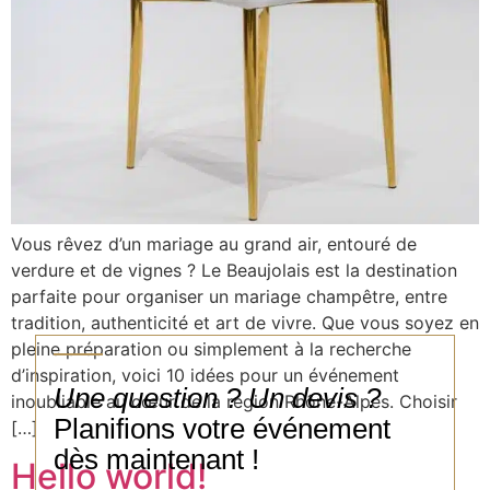
Vous rêvez d’un mariage au grand air, entouré de
verdure et de vignes ? Le Beaujolais est la destination
parfaite pour organiser un mariage champêtre, entre
tradition, authenticité et art de vivre. Que vous soyez en
pleine préparation ou simplement à la recherche
d’inspiration, voici 10 idées pour un événement
Une question ? Un devis ?
inoubliable au cœur de la région Rhône-Alpes. Choisir
Planifions votre événement
[…]
dès maintenant !
Hello world!