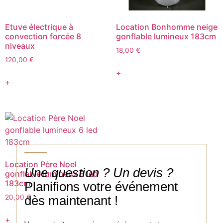
Etuve électrique à
Location Bonhomme neige
convection forcée 8
gonflable lumineux 183cm
niveaux
18,00
€
120,00
€
+
+
Location Père Noel
Une question ? Un devis ?
gonflable lumineux 6 led
183cm
Planifions votre événement
dès maintenant !
20,00
€
+