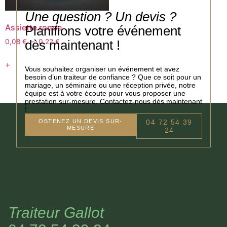
Une question ? Un devis ?
Assiette ronde
Planifions votre événement
dès maintenant !
0,08
€
–
0,22
€
+
Vous souhaitez organiser un événement et avez
besoin d’un traiteur de confiance ? Que ce soit pour un
mariage, un séminaire ou une réception privée, notre
équipe est à votre écoute pour vous proposer une
prestation sur-mesure. Contactez-nous dès maintenant
!
OBTENEZ UN DEVIS SUR-
04 72 54 39
MESURE
24
Traiteur Gallot