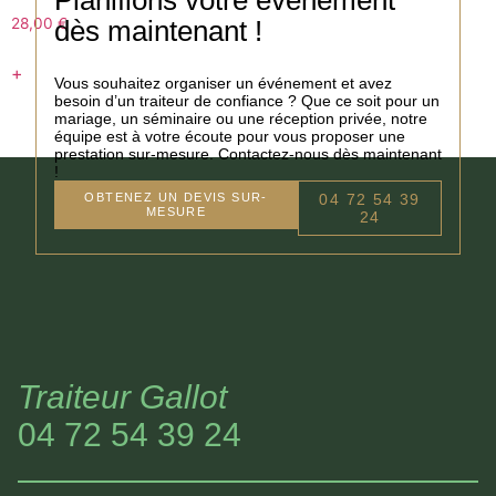
dès maintenant !
28,00
€
+
Vous souhaitez organiser un événement et avez
besoin d’un traiteur de confiance ? Que ce soit pour un
mariage, un séminaire ou une réception privée, notre
équipe est à votre écoute pour vous proposer une
prestation sur-mesure. Contactez-nous dès maintenant
!
OBTENEZ UN DEVIS SUR-
04 72 54 39
MESURE
24
Traiteur Gallot
04 72 54 39 24