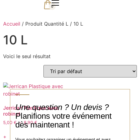
0
Accueil
/ Produit Quantité L / 10 L
10 L
Voici le seul résultat
Une question ? Un devis ?
Jerrican Plastique avec
robinet
Planifions votre événement
dès maintenant !
5,00
€
–
8,90
€
+
Vous souhaitez organiser un événement et avez