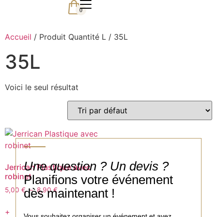
0
Accueil
/ Produit Quantité L / 35L
35L
Voici le seul résultat
Une question ? Un devis ?
Jerrican Plastique avec
robinet
Planifions votre événement
dès maintenant !
5,00
€
–
8,90
€
+
Vous souhaitez organiser un événement et avez