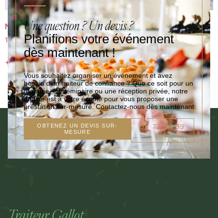
Une question ? Un devis ?
Nappe aspect tissée 1m
Nappe damassée jetable
1m
Planifions votre événement
1,40
€
–
70,00
€
dès maintenant !
0,60
€
–
39,80
€
+
+
Vous souhaitez organiser un événement et avez
besoin d’un traiteur de confiance ? Que ce soit pour un
mariage, un séminaire ou une réception privée, notre
équipe est à votre écoute pour vous proposer une
prestation sur-mesure. Contactez-nous dès maintenant
!
OBTENEZ UN DEVIS SUR-
04 72 54 39
MESURE
24
Traiteur Gallot