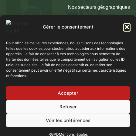
Nos secteurs géographiques
RGPD
Gérer le consentement
NOS LIEUX DE RÉCEPTION & ZONES
Pour offrir les meilleures expériences, nous utilisons des technologies
D’INTERVENTION
telles que les cookies pour stocker et/ou accéder aux informations des
appareils. Le fait de consentir à ces technologies nous permettra de
Domaines :
Domaine de Montfriol (69) | Domaine des Hirondelles
traiter des données telles que le comportement de navigation ou les ID
(69) | Domaine des Oliviers (69) | Domaine des Tuileries (69) |
uniques sur ce site. Le fait de ne pas consentir ou de retirer son
Domaine de la Genetière (69) | Domaine de Tourieux (69) |
consentement peut avoir un effet négatif sur certaines caractéristiques
et fonctions.
Domaine de Lamartine (71) | Domaine Morgon La Javenière
(69)
Accepter
Refuser
Voir les préférences
© 2025 – Podium Agence Digitale à Lyon –
Mentions légales
RGPD
Mentions légales