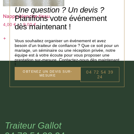
Une question ? Un devis ?
Nappe blanche tissu
Planifions votre événement
dès maintenant !
4,00
€
–
9,00
€
+
Vous souhaitez organiser un événement et avez
besoin d’un traiteur de confiance ? Que ce soit pour un
mariage, un séminaire ou une réception privée, notre
équipe est à votre écoute pour vous proposer une
prestation sur-mesure. Contactez-nous dès maintenant
!
OBTENEZ UN DEVIS SUR-
04 72 54 39
MESURE
24
Traiteur Gallot