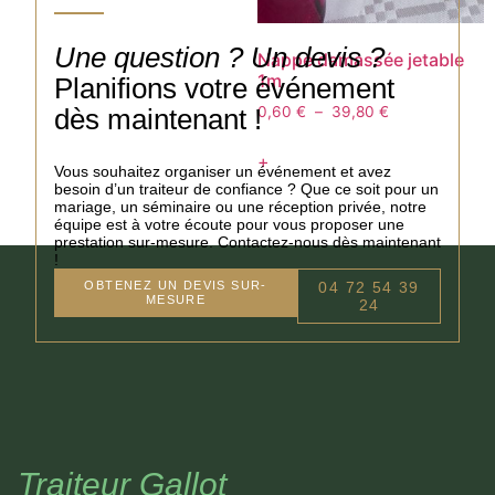
Une question ? Un devis ?
Nappe damassée jetable
1m
Planifions votre événement
dès maintenant !
0,60
€
–
39,80
€
+
Vous souhaitez organiser un événement et avez
besoin d’un traiteur de confiance ? Que ce soit pour un
mariage, un séminaire ou une réception privée, notre
équipe est à votre écoute pour vous proposer une
prestation sur-mesure. Contactez-nous dès maintenant
!
OBTENEZ UN DEVIS SUR-
04 72 54 39
MESURE
24
Traiteur Gallot