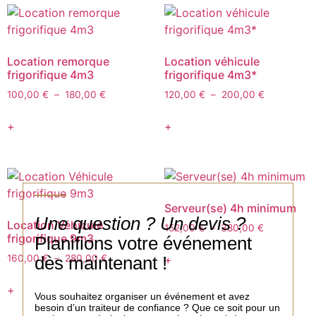
Location remorque
Location véhicule
frigorifique 4m3
frigorifique 4m3*
100,00
€
–
180,00
€
120,00
€
–
200,00
€
+
+
Serveur(se) 4h minimum
Une question ? Un devis ?
Location Véhicule
152,00
€
–
380,00
€
frigorifique 9m3
Planifions votre événement
dès maintenant !
+
160,00
€
–
280,00
€
+
Vous souhaitez organiser un événement et avez
besoin d’un traiteur de confiance ? Que ce soit pour un