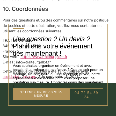
10. Coordonnées
Pour des questions et/ou des commentaires sur notre politique
de cookies et cette déclaration, veuillez nous contacter en
utilisant les coordonnées suivantes :
Une question ? Un devis ?
TRAITEUR GALLOT
Planifions votre événement
845 RUE LOUIS ARNAL
France
dès maintenant !
Site web :
https://www.traiteurgallot.fr
E-mail :
info@
traiteurgallot.fr
Vous souhaitez organiser un événement et avez
besoin d’un traiteur de confiance ? Que ce soit pour un
Cette politique de cookies a été synchronisée avec
mariage, un séminaire ou une réception privée, notre
cookiedatabase.org
le septembre 6, 2025.
équipe est à votre écoute pour vous proposer une
prestation sur-mesure. Contactez-nous dès maintenant
!
OBTENEZ UN DEVIS SUR-
04 72 54 39
MESURE
24