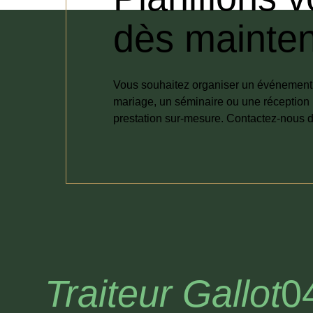
dès mainten
Vous souhaitez organiser un événement e
mariage, un séminaire ou une réception 
prestation sur-mesure. Contactez-nous d
Traiteur Gallot
0