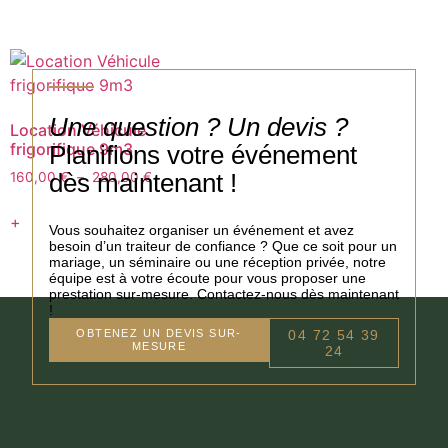
Une question ? Un devis ?
Location Véhicule
frigorifique 9m3
Planifions votre événement
dès maintenant !
160,00
€
–
280,00
€
+
Vous souhaitez organiser un événement et avez
besoin d’un traiteur de confiance ? Que ce soit pour un
mariage, un séminaire ou une réception privée, notre
équipe est à votre écoute pour vous proposer une
prestation sur-mesure. Contactez-nous dès maintenant
!
OBTENEZ UN DEVIS SUR-
04 72 54 39
MESURE
24