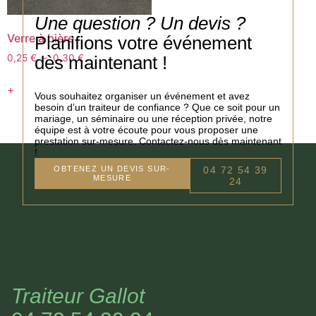
Une question ? Un devis ?
Verre à bière
Planifions votre événement
dès maintenant !
0,25
€
–
0,30
€
+
Vous souhaitez organiser un événement et avez
besoin d’un traiteur de confiance ? Que ce soit pour un
mariage, un séminaire ou une réception privée, notre
équipe est à votre écoute pour vous proposer une
prestation sur-mesure. Contactez-nous dès maintenant
!
OBTENEZ UN DEVIS SUR-
04 72 54 39
MESURE
24
Traiteur Gallot