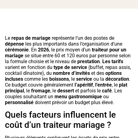
Le
repas de mariage
représente l’un des postes de
dépense
les plus importants dans l’organisation d’une
cérémonie
. En
2026
, le prix moyen d’un
traiteur pour un
mariage
se situe entre 60 et 120 euros par personne selon
la formule choisie et le niveau de
prestation
.
Les tarifs
varient en fonction du
type de service
(buffet, repas assis,
cocktail dînatoire), du
nombre d’invités
et des
options
incluses
comme les
boissons
, le
service
ou la
décoration
.
Ce budget couvre généralement
l’apéritif
,
l’entrée
, le
plat
principal
, le
fromage
, le
dessert
et parfois le
café
. Les
couples souhaitant un
menu gastronomique
ou
personnalisé
doivent prévoir un budget plus élevé.
Quels facteurs influencent le
coût d’un traiteur mariage ?
Plusieurs éléments expliquent les écarts de prix entre