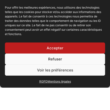
transparent et adapté
Pour offrir les meilleures expériences, nous utilisons des technologies
telles que les cookies pour stocker et/ou accéder aux informations des
Pour éviter les mauvaises surprises, il est recommandé de
appareils. Le fait de consentir à ces technologies nous permettra de
demander un devis détaillé
dès le début des échanges avec
traiter des données telles que le comportement de navigation ou les ID
le traiteur. Celui-ci doit inclure le prix des plats, des
uniques sur ce site. Le fait de ne pas consentir ou de retirer son
boissons, du service, de la location de matériel et des
consentement peut avoir un effet négatif sur certaines caractéristiques
et fonctions.
éventuelles animations. Il est également utile de prévoir
une marge budgétaire pour les imprévus. Comparer
plusieurs devis permet d’évaluer la compétitivité des offres
Accepter
et de trouver la formule la plus adaptée. Enfin, il est
conseillé de rencontrer le traiteur pour une dégustation afin
de valider la qualité des plats avant de signer le contrat.
Refuser
Voir les préférences
RGPD
Mentions légales