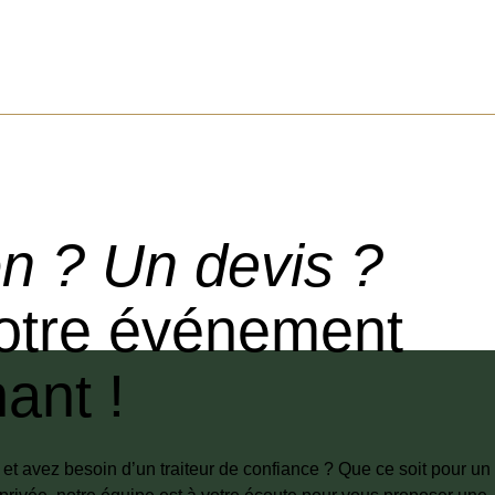
n ? Un devis ?
votre événement
ant !
t avez besoin d’un traiteur de confiance ? Que ce soit pour un