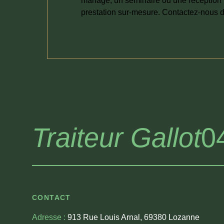
mariage, un séminaire ou une réception 
prestation sur-mesure. Contactez-nous d
Traiteur Gallot
0
CONTACT
Adresse :
913 Rue Louis Arnal, 69380 Lozanne