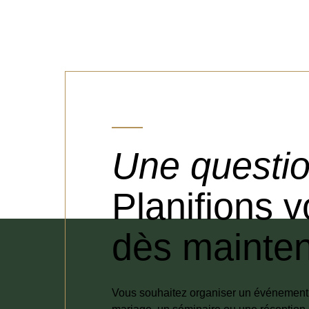
Une questio
Planifions 
dès mainten
Vous souhaitez organiser un événement e