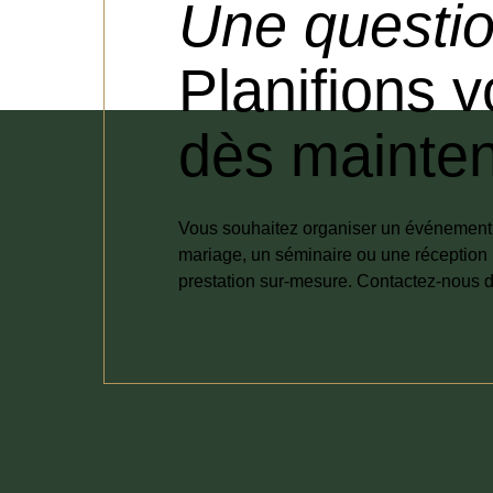
Une questio
Planifions 
dès mainten
Vous souhaitez organiser un événement e
mariage, un séminaire ou une réception 
prestation sur-mesure. Contactez-nous d