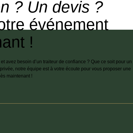
n ? Un devis ?
votre événement
ant !
t avez besoin d’un traiteur de confiance ? Que ce soit pour un
privée, notre équipe est à votre écoute pour vous proposer une
ès maintenant !