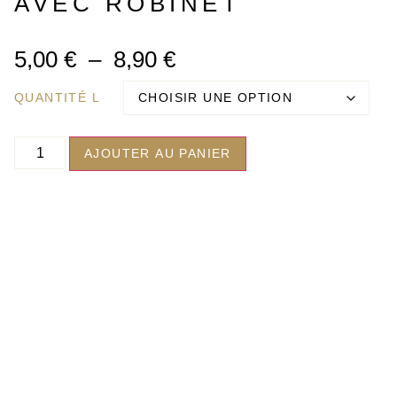
AVEC ROBINET
5,00
€
–
8,90
€
QUANTITÉ L
AJOUTER AU PANIER