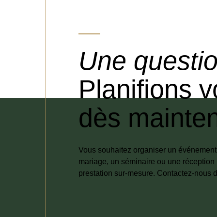
Une questio
Planifions 
dès mainten
Vous souhaitez organiser un événement e
mariage, un séminaire ou une réception 
prestation sur-mesure. Contactez-nous d