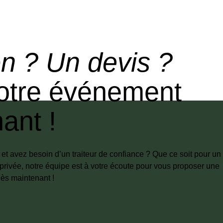
n ? Un devis ?
votre événement
ant !
t avez besoin d’un traiteur de confiance ? Que ce soit pour un
privée, notre équipe est à votre écoute pour vous proposer une
ès maintenant !