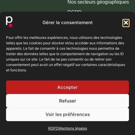
Nos secteurs géographiques
RGPD
Gérer le consentement
NOS LIEUX DE RÉCEPTION & ZONES
Pour offrir les meilleures expériences, nous utilisons des technologies
D’INTERVENTION
telles que les cookies pour stocker et/ou accéder aux informations des
appareils. Le fait de consentir à ces technologies nous permettra de
Domaines :
Domaine de Montfriol (69) | Domaine des Hirondelles
traiter des données telles que le comportement de navigation ou les ID
(69) | Domaine des Oliviers (69) | Domaine des Tuileries (69) |
uniques sur ce site. Le fait de ne pas consentir ou de retirer son
Domaine de la Genetière (69) | Domaine de Tourieux (69) |
consentement peut avoir un effet négatif sur certaines caractéristiques
et fonctions.
Domaine de Lamartine (71) | Domaine Morgon La Javenière
(69)
Accepter
Refuser
Voir les préférences
© 2025 – Podium Agence Digitale à Lyon –
Mentions légales
RGPD
Mentions légales