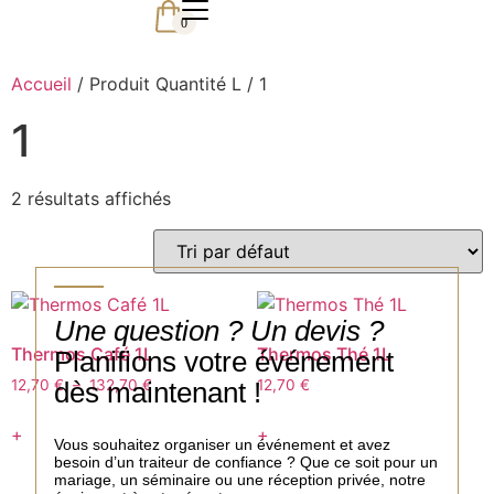
0
Accueil
/ Produit Quantité L / 1
1
2 résultats affichés
Une question ? Un devis ?
Thermos Café 1L
Thermos Thé 1L
Planifions votre événement
dès maintenant !
12,70
€
–
132,70
€
12,70
€
+
+
Vous souhaitez organiser un événement et avez
besoin d’un traiteur de confiance ? Que ce soit pour un
mariage, un séminaire ou une réception privée, notre