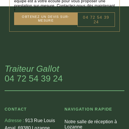
équipe est à votre écoute pour vous proposer une
prestation sur-mesure. Contactez-nous dès maintenant
!
OBTENEZ UN DEVIS SUR-
04 72 54 39
MESURE
24
Traiteur Gallot
04 72 54 39 24
CONTACT
NAVIGATION RAPIDE
Adresse :
913 Rue Louis
Notre salle de réception à
Lozanne
Arnal, 69380 Lozanne