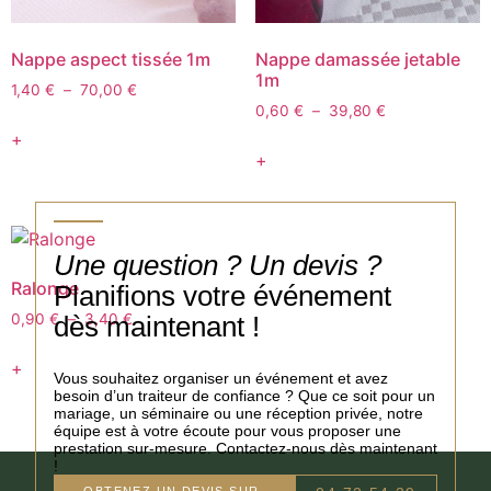
Nappe aspect tissée 1m
Nappe damassée jetable
1m
1,40
€
–
70,00
€
0,60
€
–
39,80
€
+
+
Une question ? Un devis ?
Ralonge
Planifions votre événement
dès maintenant !
0,90
€
–
3,40
€
+
Vous souhaitez organiser un événement et avez
besoin d’un traiteur de confiance ? Que ce soit pour un
mariage, un séminaire ou une réception privée, notre
équipe est à votre écoute pour vous proposer une
prestation sur-mesure. Contactez-nous dès maintenant
!
OBTENEZ UN DEVIS SUR-