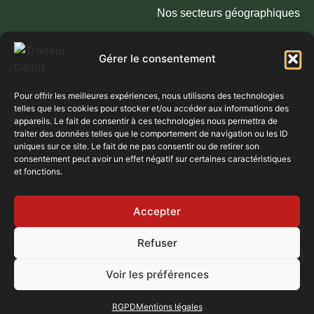
Nos secteurs géographiques
RGPD
Gérer le consentement
NOS LIEUX DE RÉCEPTION & ZONES
Pour offrir les meilleures expériences, nous utilisons des technologies
D’INTERVENTION
telles que les cookies pour stocker et/ou accéder aux informations des
appareils. Le fait de consentir à ces technologies nous permettra de
Domaines :
Domaine de Montfriol (69) | Domaine des Hirondelles
traiter des données telles que le comportement de navigation ou les ID
(69) | Domaine des Oliviers (69) | Domaine des Tuileries (69) |
uniques sur ce site. Le fait de ne pas consentir ou de retirer son
Domaine de la Genetière (69) | Domaine de Tourieux (69) |
consentement peut avoir un effet négatif sur certaines caractéristiques
et fonctions.
Domaine de Lamartine (71) | Domaine Morgon La Javenière
(69)
Accepter
Refuser
Voir les préférences
© 2025 – Podium Agence Digitale à Lyon –
Mentions légales
RGPD
Mentions légales