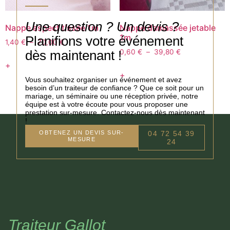
Une question ? Un devis ?
Nappe aspect tissée 1m
Nappe damassée jetable
1m
Planifions votre événement
1,40
€
–
70,00
€
dès maintenant !
0,60
€
–
39,80
€
+
+
Vous souhaitez organiser un événement et avez
besoin d’un traiteur de confiance ? Que ce soit pour un
mariage, un séminaire ou une réception privée, notre
équipe est à votre écoute pour vous proposer une
prestation sur-mesure. Contactez-nous dès maintenant
!
OBTENEZ UN DEVIS SUR-
04 72 54 39
MESURE
24
Traiteur Gallot