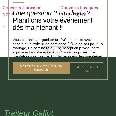
Couverts à poisson
Couverts basiques
Une question ? Un devis ?
0,20
€
0,11
€
–
0,21
€
Planifions votre événement
dès maintenant !
+
+
Vous souhaitez organiser un événement et avez
besoin d’un traiteur de confiance ? Que ce soit pour un
mariage, un séminaire ou une réception privée, notre
1
2
3
→
équipe est à votre écoute pour vous proposer une
prestation sur-mesure. Contactez-nous dès maintenant
!
OBTENEZ UN DEVIS SUR-
04 72 54 39
MESURE
24
Traiteur Gallot